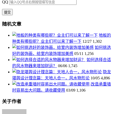
QQ
随机文章
地板的
种类有哪些呢？业主们可以来了解一下
12/27
1,302
如何挑选
好的装饰画，给室内装饰增加美感
05/11
1,256
如何选择合适
的风水物器来增加财运？
06/06
1,745
隐龙
堪舆设计理念篇：天地人合一，风水物形论
10/05
4,896
改造承重墙
时容易出大问题。请收藏使用
03/09
1,106
关于作者