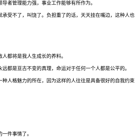
领导者管理能力强，事业工作能够有所作为。
就承受不了，叫饶了。负担重了的话，天天挂在嘴边，这种人也
敌人都将是我人生成长的养料。
永远都是亘古不变的真理，命运对于任何一个人都是公平的。
一种人格魅力的所在，因为这样的人往往是具备很好的自我约束
的一件事情了。