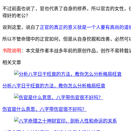
不过前面也说了，官也代表了自身的修养，所以官吉的女性，
得好的老公？
说到这里，说白了
正官的真正的意义就是一个人要有高尚的道
所以不管命理中的正官如何，但是从自身挖掘和改善，必然可
书院说明
：本文是作者丰战多年前的原创作品，创作不易转载
相关文章
分析八字日干旺衰的方法，教你怎么分析格局旺衰
伤官是什么意思，八字带伤官很不好吗？