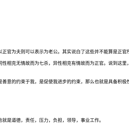
以正官为夫则可以表示为老公。其实说白了这些并不能算是正官
同性相克无情故而为七杀，异性相克有情故而为正官。说到这里
是善意的约束于我，是促使我进步的约束，那么也就是具备积极
也就是道德，责任，压力，负担，领导，事业工作。