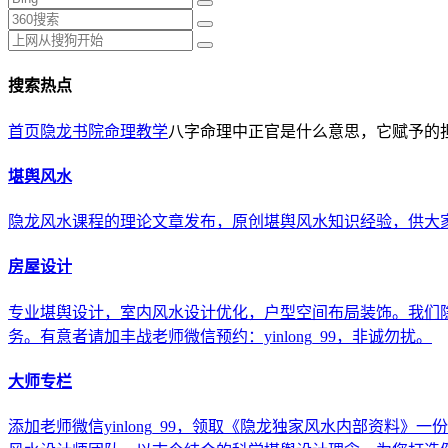
搜索热点
首页
隐龙书院
命理教学
八字命理中正官是什么意思，它赋予的
堪舆风水
隐龙风水课程的理论文章发布，原创堪舆风水知识经验，供大
房屋设计
专业堪舆设计，室内风水设计优化，户型空间布局装饰。我们
务。有意者请加丰战老师微信预约：yinlong_99，非诚勿扰。
大师专栏
添加老师微信yinlong_99，领取《隐龙独家风水内部资