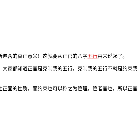
所包含的真正意义！这就要从正官的八字
五行
由来说起了。
，大家都知道正官是克制我的五行，克制我的五行不就是约束我
性正面的性质，而约束也可以称之为管理，管者官也，所以正官