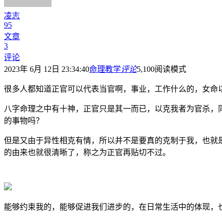
凌志
95
文章
3
评论
2023年 6月 12日 23:34:40
命理教学
评论
5,100
阅读模式
很多人都知道正官可以代表当官啊，事业，工作什么的，女命
八字命理之中有十神，正官只是其一而已，以克我者为官杀，
的事物吗？
但是又由于异性相克有情，所以并不是要真的克制于我，也就
的由来也就很清晰了，称之为正官再贴切不过。
能够约束我的，能够促进我们进步的，在日常生活中的体现，