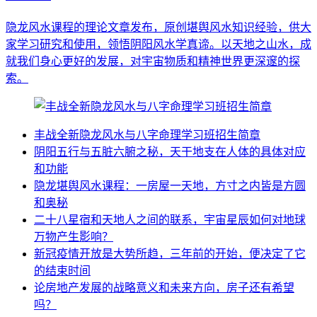
隐龙风水课程的理论文章发布，原创堪舆风水知识经验，供大
家学习研究和使用，领悟阴阳风水学真谛。以天地之山水，成
就我们身心更好的发展，对宇宙物质和精神世界更深邃的探
索。
丰战全新隐龙风水与八字命理学习班招生简章
阴阳五行与五脏六腑之秘，天干地支在人体的具体对应
和功能
隐龙堪舆风水课程：一房屋一天地，方寸之内皆是方圆
和奥秘
二十八星宿和天地人之间的联系，宇宙星辰如何对地球
万物产生影响？
新冠疫情开放是大势所趋，三年前的开始，便决定了它
的结束时间
论房地产发展的战略意义和未来方向，房子还有希望
吗？